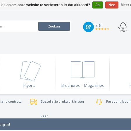
kies op om onze website te verbeteren. Is dat akkoord?
Ja
Nee
Meer 
518
Zoeken
4.7
star
rating
Flyers
Brochures - Magazines
tand controle
Bestel al je drukwerk in één
Persoonlijk cont
keer
bijna!