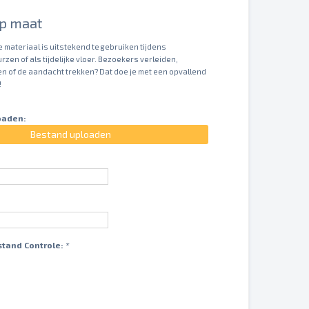
op maat
le materiaal is uitstekend te gebruiken tijdens
en of als tijdelijke vloer. Bezoekers verleiden,
n of de aandacht trekken? Dat doe je met een opvallend
!
oaden:
Bestand uploaden
stand Controle:
*