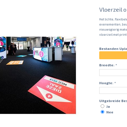
Vloerzeil 
Het lichte, flexibe
evenementen, beurz
nieuwsgierig make
vloerzeil met print
Bestanden Upl
Breedte:
*
Hoogte:
*
Uitgebreide Be
Ja
Nee