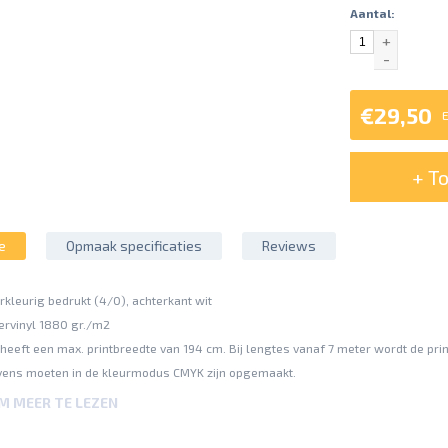
Aantal:
+
-
€29,50
E
+ T
e
Opmaak specificaties
Reviews
erkleurig bedrukt (4/0), achterkant wit
oervinyl 1880 gr./m2
heeft een max. printbreedte van 194 cm. Bij lengtes vanaf 7 meter wordt de pri
ens moeten in de kleurmodus CMYK zijn opgemaakt.
 (gebaseerd op FOGRA39).
OM MEER TE LEZEN
ting van maximaal 300%.