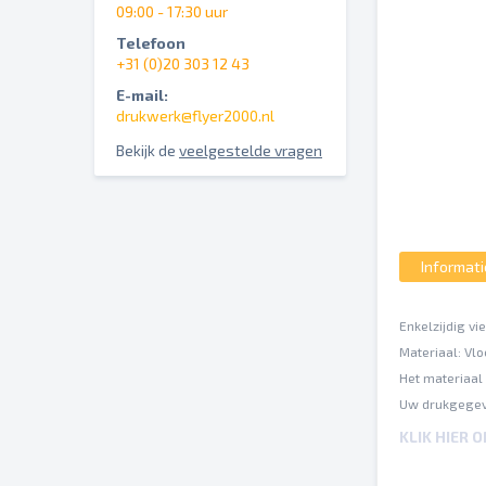
09:00 - 17:30 uur
Telefoon
+31 (0)20 303 12 43
E-mail:
drukwerk@flyer2000.nl
Bekijk de
veelgestelde vragen
Informati
Enkelzijdig vi
Materiaal: Vl
Het materiaal 
Uw drukgegev
ISO Coated v2
KLIK HIER 
Een inktbezet