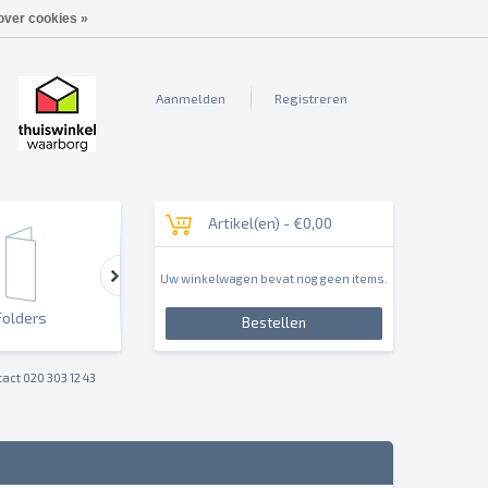
over cookies »
Aanmelden
Registreren
Artikel(en) -
€0,00
Uw winkelwagen bevat nog geen items.
Folders
Outdoor & Sign
Reclameborden & Pan
Bestellen
act 020 303 12 43