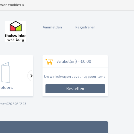
over cookies »
Aanmelden
Registreren
Artikel(en) -
€0,00
Uw winkelwagen bevat nog geen items.
Folders
Outdoor & Sign
Reclameborden & Pan
Bestellen
act 020 303 12 43