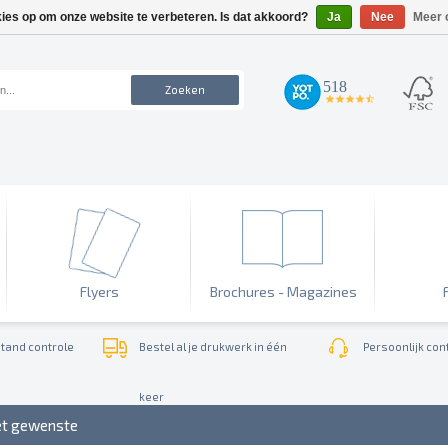
kies op om onze website te verbeteren. Is dat akkoord?
Ja
Nee
Meer 
518
Zoeken
4.7
star
rating
Flyers
Brochures - Magazines
tand controle
Bestel al je drukwerk in één
Persoonlijk cont
keer
et gewenste