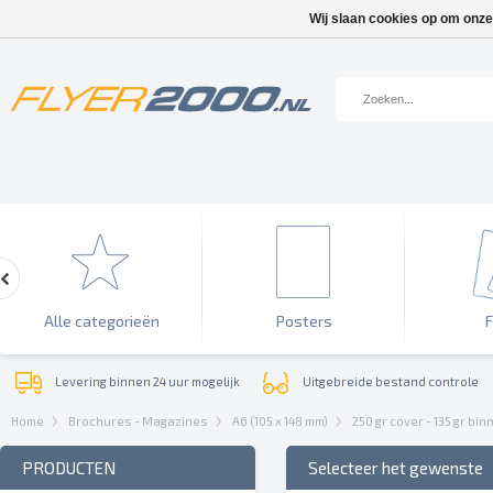
Wij slaan cookies op om onze
Alle categorieën
Posters
F
Levering binnen 24 uur mogelijk
Uitgebreide bestand controle
Home
Brochures - Magazines
A6 (105 x 148 mm)
250 gr cover - 135 gr bi
PRODUCTEN
Selecteer het gewenste