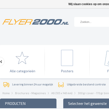
Wij slaan cookies op om onze
Alle categorieën
Posters
F
Levering binnen 24 uur mogelijk
Uitgebreide bestand controle
Home
Brochures - Magazines
A6 (105 x 148 mm)
300 gr cover - 170 gr b
PRODUCTEN
Selecteer het gewenste