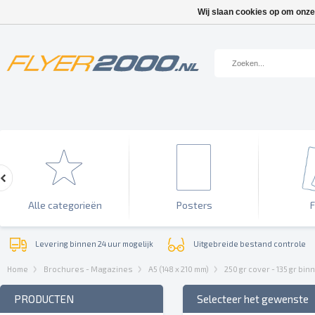
Wij slaan cookies op om onze
Alle categorieën
Posters
F
Levering binnen 24 uur mogelijk
Uitgebreide bestand controle
Home
Brochures - Magazines
A5 (148 x 210 mm)
250 gr cover - 135 gr bi
PRODUCTEN
Selecteer het gewenste