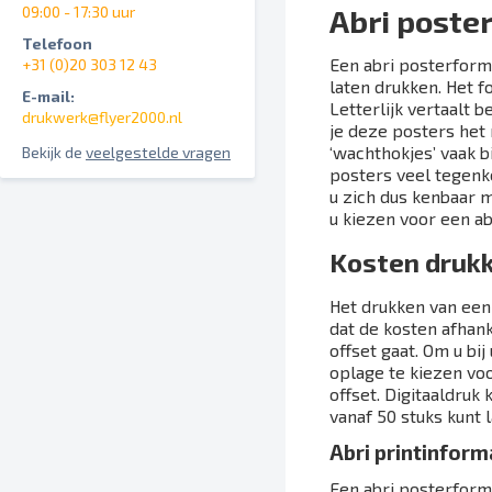
09:00 - 17:30 uur
Abri poste
Telefoon
Een abri posterform
+31 (0)20 303 12 43
laten drukken. Het f
E-mail:
Letterlijk vertaalt b
drukwerk@flyer2000.nl
je deze posters het
‘wachthokjes’ vaak bi
Bekijk de
veelgestelde vragen
posters veel tegenko
u zich dus kenbaar 
u kiezen voor een ab
Kosten drukk
Het drukken van een 
dat de kosten afhank
offset gaat. Om u bi
oplage te kiezen voo
offset. Digitaaldruk 
vanaf 50 stuks kunt 
Abri printinform
Een abri posterform