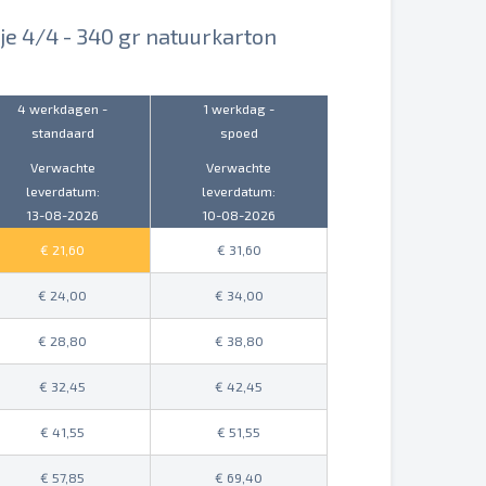
tje 4/4 - 340 gr natuurkarton
4 werkdagen -
1 werkdag -
standaard
spoed
Verwachte
Verwachte
leverdatum:
leverdatum:
13-08-2026
10-08-2026
21,60
31,60
24,00
34,00
28,80
38,80
32,45
42,45
41,55
51,55
57,85
69,40