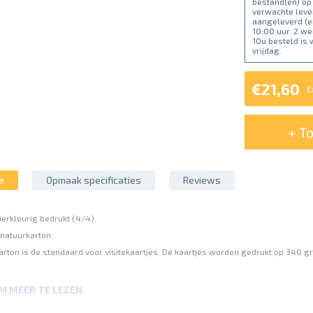
bestand(en) op
verwachte lever
aangeleverd (e
10:00 uur. 2 w
10u besteld is
vrijdag.
€21,60
E
+ T
e
Opmaak specificaties
Reviews
ierkleurig bedrukt (4/4).
 natuurkarton
arton is de standaard voor visitekaartjes. De kaartjes worden gedrukt op 340 gr
ens moeten in de kleurmodus CMYK zijn opgemaakt.
OM MEER TE LEZEN
oeten volledig worden ingesloten of omgezet naar krommen