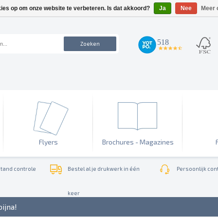
kies op om onze website te verbeteren. Is dat akkoord?
Ja
Nee
Meer 
518
Zoeken
4.7
star
rating
Flyers
Brochures - Magazines
tand controle
Bestel al je drukwerk in één
Persoonlijk cont
keer
bijna!