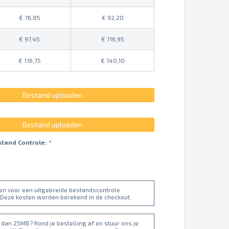
76,85
92,20
97,45
116,95
116,75
140,10
Bestand uploaden
Bestand uploaden
stand Controle:
*
ten voor een uitgebreide bestandscontrole
 Deze kosten worden berekend in de checkout.
dan 25MB? Rond je bestelling af en stuur ons je