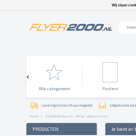
Wij slaan coo
enementen
Alle categorieën
Posters
Levering binnen 24 uur mogelijk
Uitgebreide bes
Home
Visitekaartje 4/4 - 340 gr natuurkarton
Je bent er 
PRODUCTEN