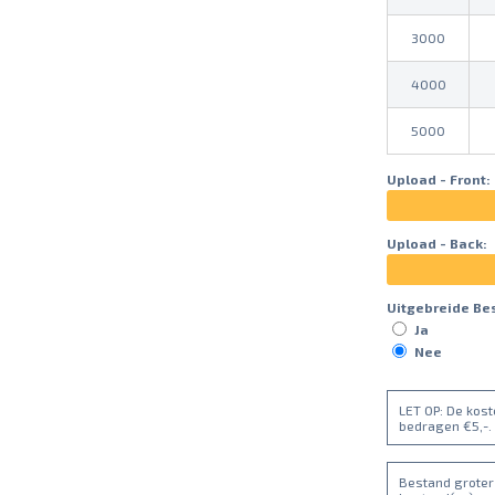
3000
4000
5000
Upload - Front:
Upload - Back:
Uitgebreide Be
Ja
Nee
LET OP: De kos
bedragen €5,-.
Bestand groter 