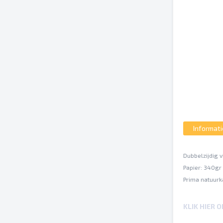
Informati
Dubbelzijdig v
Papier: 340gr
Prima natuurk
Uw drukgegev
KLIK HIER 
Lettertypes m