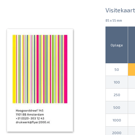
Visitekaar
85 x 55 mm
Oplage
50
100
250
500
1000
2000