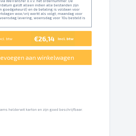
 via WeTransfer o.v.v. het ordernummer. De
datum geldt alleen indien alle bestanden zijn
n goedgekeurd) en de betaling is voldaan voor
erkdagen woe/vrij werkt als volgt; maandag voor
 woensdag levering, woensdag voor 10u besteld is
€26,14
xcl. btw
Incl. btw
oevoegen aan winkelwagen
ams helderwit karton en zijn goed beschrijfbaar.