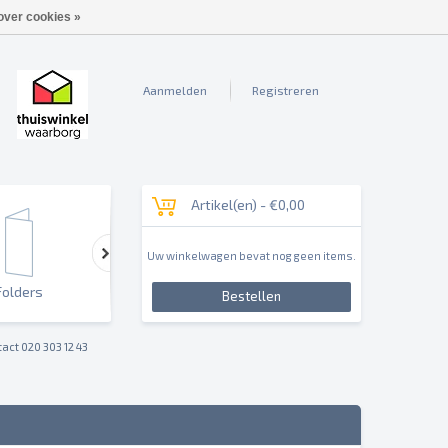
over cookies »
Aanmelden
Registreren
Artikel(en) -
€0,00
Uw winkelwagen bevat nog geen items.
Folders
Outdoor & Sign
Reclameborden & Pan
Bestellen
act 020 303 12 43