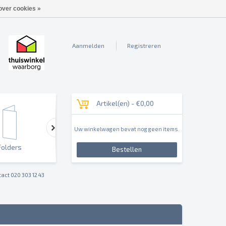
over cookies »
Aanmelden
Registreren
Artikel(en) -
€0,00
Uw winkelwagen bevat nog geen items.
Folders
Outdoor & Sign
Reclameborden & Pan
Bestellen
act 020 303 12 43