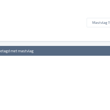
Mastvlag 1
getagd met mastvlag