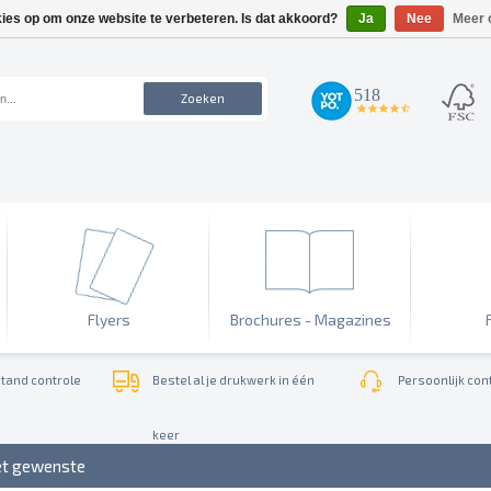
kies op om onze website te verbeteren. Is dat akkoord?
Ja
Nee
Meer 
518
Zoeken
4.7
star
rating
Flyers
Brochures - Magazines
tand controle
Bestel al je drukwerk in één
Persoonlijk cont
keer
et gewenste