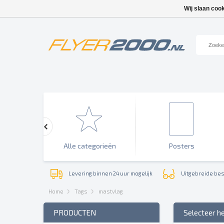
Wij slaan coo
enementen
Alle categorieën
Posters
Levering binnen 24 uur mogelijk
Uitgebreide bes
Home
Tags
mastvlag
PRODUCTEN
Selecteer h