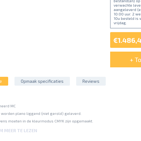
bestand(en) op
verwachte lever
aangeleverd (e
10:00 uur. 2 w
10u besteld is
vrijdag.
€1.486,
+ T
e
Opmaak specificaties
Reviews
ineerd MC
worden plano liggend (niet gerold) geleverd.
ens moeten in de kleurmodus CMYK zijn opgemaakt.
 (gebaseerd op FOGRA39).
OM MEER TE LEZEN
ting van maximaal 300%.