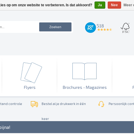
kies op om onze website te verbeteren. Is dat akkoord?
Ja
Nee
Meer 
518
Zoeken
4.7
star
rating
Flyers
Brochures - Magazines
tand controle
Bestel al je drukwerk in één
Persoonlijk cont
keer
bijna!