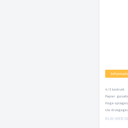
Informati
4/3 bedrukt.
Papier: gesat
Hoge oplages 
Uw drukgegev
ISO Coated v2
KLIK HIER 
Een inktbezet