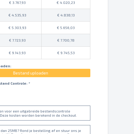
3.767,93
4.020,23
4.535,93
4.838,13
5.303,93
5.656,03
7.723,93
7.700,78
9.143,93
9.745,53
oaden:
Bestand uploaden
stand Controle:
*
ten voor een uitgebreide bestandscontrole
 Deze kosten worden berekend in de checkout.
dan 25MB? Rond je bestelling af en stuur ons je