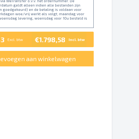
 via WeTransfer o.v.v. het ordernummer. De
datum geldt alleen indien alle bestanden zijn
n goedgekeurd) en de betaling is voldaan voor
erkdagen woe/vrij werkt als volgt; maandag voor
 woensdag levering, woensdag voor 10u besteld is
43
€1.798,58
Excl. btw
Incl. btw
oevoegen aan winkelwagen