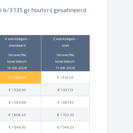
i 4/3 135 gr houtvrij gesatineerd
4 werkdagen -
2 werkdagen -
standaard
snel
Verwachte
Verwachte
leverdatum:
leverdatum:
13-08-2026
11-08-2026
1.486,43
1.612,05
1.520,93
1.621,13
1.563,68
1.661,93
1.606,43
1.703,33
1.649,93
1.749,23