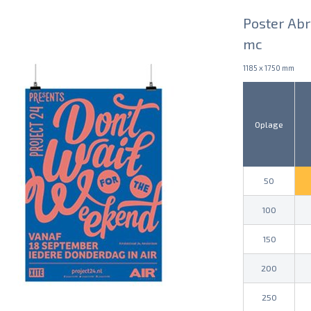
Poster Abr
mc
1185 x 1750 mm
Oplage
50
100
150
200
250