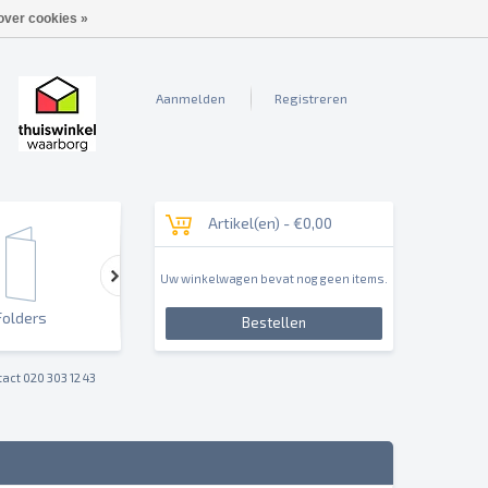
over cookies »
Aanmelden
Registreren
Artikel(en) -
€0,00
Uw winkelwagen bevat nog geen items.
Folders
Outdoor & Sign
Reclameborden & Pan
Bestellen
act 020 303 12 43