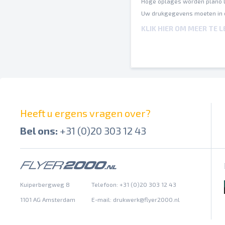
Hoge oplages worden plano li
Uw drukgegevens moeten in 
ISO Coated v2 (gebaseerd op
KLIK HIER OM MEER TE 
Een inktbezetting van maxim
Op verschillende papiersoort
Spel- en zetfouten worden do
Afbrekingen en hun posities 
Overdrukinstellingen worden 
Heeft u ergens vragen over?
Bel ons:
+31 (0)20 303 12 43
Kuiperbergweg 8
Telefoon: +31 (0)20 303 12 43
1101 AG Amsterdam
E-mail:
drukwerk@flyer2000.nl