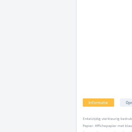
Informatie
Opm
Enkelzijdig vierkleurig bedru
Papier: Affichepapier met bla