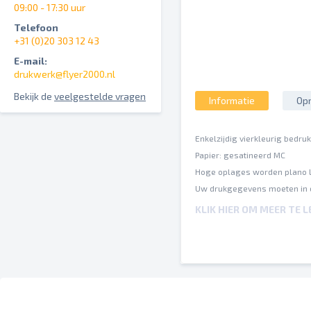
09:00 - 17:30 uur
Telefoon
+31 (0)20 303 12 43
E-mail:
drukwerk@flyer2000.nl
Bekijk de
veelgestelde vragen
Informatie
Opm
Enkelzijdig vierkleurig bedru
Papier: gesatineerd MC
Hoge oplages worden plano li
Uw drukgegevens moeten in 
ISO Coated v2 (gebaseerd op
KLIK HIER OM MEER TE 
Een inktbezetting van maxim
Op verschillende papiersoort
Spel- en zetfouten worden do
Afbrekingen en hun posities 
Overdrukinstellingen worden 