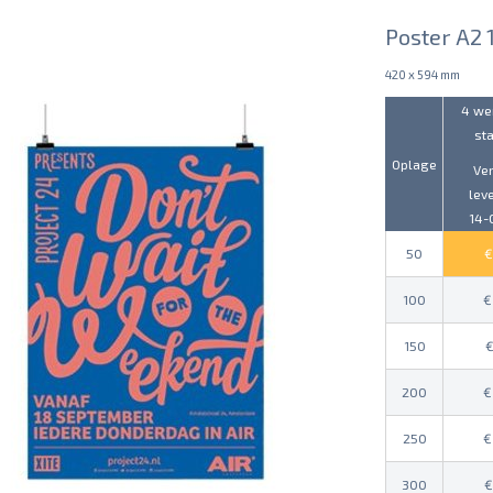
Poster A2 
420 x 594 mm
4 we
st
Oplage
Ve
lev
14-
50
100
150
200
250
300