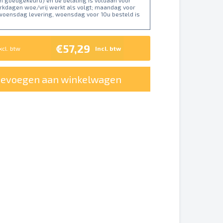
n goedgekeurd) en de betaling is voldaan voor
erkdagen woe/vrij werkt als volgt; maandag voor
 woensdag levering, woensdag voor 10u besteld is
€57,29
xcl. btw
Incl. btw
oevoegen aan winkelwagen
erschillend worden weergegeven.