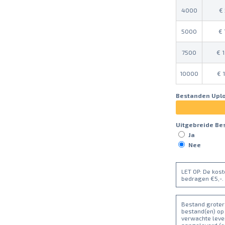
4000
5000
7500
1
10000
Bestanden Upl
Uitgebreide Be
Ja
Nee
LET OP: De kos
bedragen €5,-.
Bestand groter 
bestand(en) op
verwachte lever