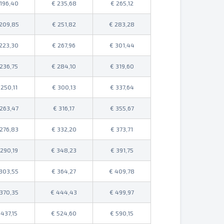
196,40
235,68
265,12
209,85
251,82
283,28
223,30
267,96
301,44
236,75
284,10
319,60
250,11
300,13
337,64
263,47
316,17
355,67
276,83
332,20
373,71
290,19
348,23
391,75
303,55
364,27
409,78
370,35
444,43
499,97
437,15
524,60
590,15