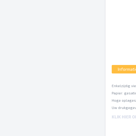
Informati
Enkelzijdig vi
Papier: gesat
Hoge oplages 
Uw drukgegev
ISO Coated v2
KLIK HIER 
Een inktbezet
Op verschille