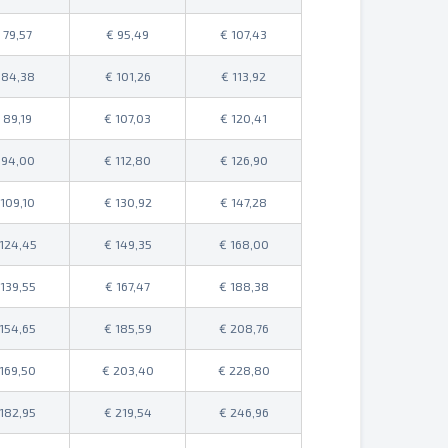
79,57
95,49
107,43
84,38
101,26
113,92
89,19
107,03
120,41
94,00
112,80
126,90
109,10
130,92
147,28
124,45
149,35
168,00
139,55
167,47
188,38
154,65
185,59
208,76
169,50
203,40
228,80
182,95
219,54
246,96