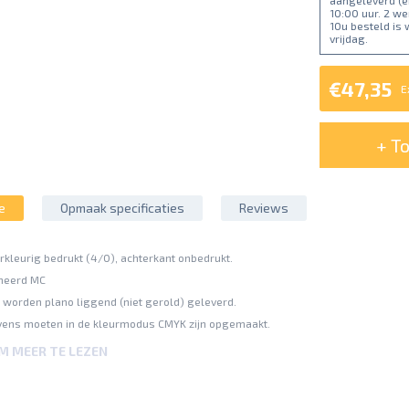
aangeleverd (e
10:00 uur. 2 w
10u besteld is
vrijdag.
€47,35
E
+ T
e
Opmaak specificaties
Reviews
erkleurig bedrukt (4/0), achterkant onbedrukt.
ineerd MC
worden plano liggend (niet gerold) geleverd.
ens moeten in de kleurmodus CMYK zijn opgemaakt.
 (gebaseerd op FOGRA39).
OM MEER TE LEZEN
ting van maximaal 300%.
nde papiersoorten (offset-, digitaaldrukpapier) kunnen gelijke kleurwaarden v