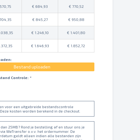
570,75
684,93
770,52
704,35
845,27
950,88
.038,35
1.246,10
1.401,80
1.372,35
1.646,93
1.852,72
oaden:
Bestand uploaden
stand Controle:
*
ten voor een uitgebreide bestandscontrole
 Deze kosten worden berekend in de checkout.
dan 25MB? Rond je bestelling af en stuur ons je
 via WeTransfer o.v.v. het ordernummer. De
datum geldt alleen indien alle bestanden zijn