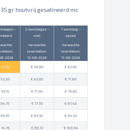
135 gr houtvrij gesatineerd mc
rkdagen -
2 werkdagen -
1 werkdag -
andaard
snel
spoed
rwachte
Verwachte
Verwachte
erdatum:
leverdatum:
leverdatum:
08-2026
12-08-2026
11-08-2026
47,35
56,80
63,90
53,20
63,85
71,80
59,15
71,00
79,85
64,75
77,70
87,40
69,95
83,95
94,45
74,76
89,72
100,94