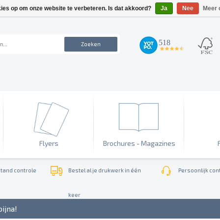
kies op om onze website te verbeteren. Is dat akkoord?
Ja
Nee
Meer 
518
Zoeken
4.7
star
rating
Flyers
Brochures - Magazines
tand controle
Bestel al je drukwerk in één
Persoonlijk cont
keer
bijna!