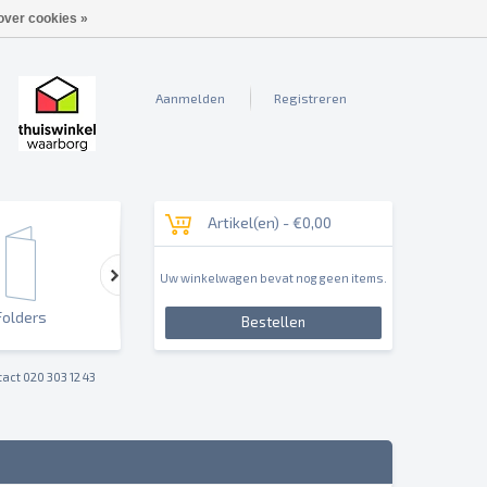
over cookies »
Aanmelden
Registreren
Artikel(en) -
€0,00
Uw winkelwagen bevat nog geen items.
Folders
Outdoor & Sign
Reclameborden & Pan
Bestellen
act 020 303 12 43