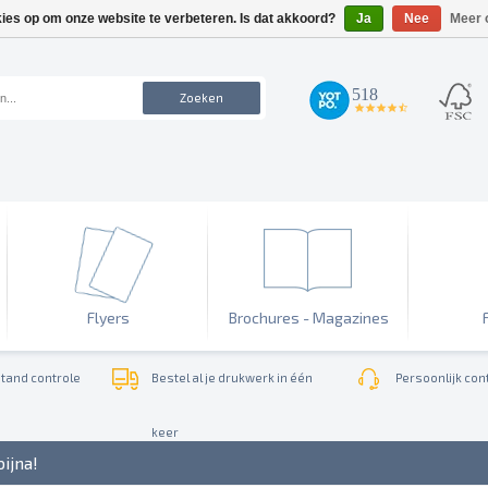
kies op om onze website te verbeteren. Is dat akkoord?
Ja
Nee
Meer 
518
Zoeken
4.7
star
rating
Flyers
Brochures - Magazines
tand controle
Bestel al je drukwerk in één
Persoonlijk cont
keer
bijna!