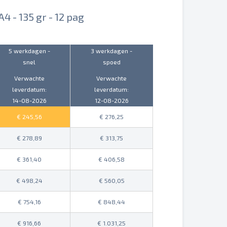
4 - 135 gr - 12 pag
5 werkdagen -
3 werkdagen -
snel
spoed
Verwachte
Verwachte
leverdatum:
leverdatum:
14-08-2026
12-08-2026
245,56
276,25
278,89
313,75
361,40
406,58
498,24
560,05
754,16
848,44
916,66
1.031,25