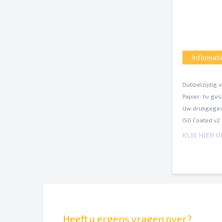
Informati
Dubbelzijdig v
Papier: hv ge
Uw drukgegev
ISO Coated v2
Een inktbezet
KLIK HIER 
Op verschille
Spel- en zetf
Afbrekingen e
Overdrukinste
Heeft u ergens vragen over?