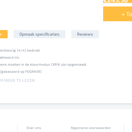
+ T
e
Opmaak specificaties
Reviews
ierkleurig (4/4) bedrukt.
satineerd mc
ens moeten in de kleurmodus CMYK zijn opgemaakt.
 (gebaseerd op FOGRA39).
ting van maximaal 300%.
OM MEER TE LEZEN
nde papiersoorten (offset-, digitaaldrukpapier) kunnen gelijke kleurwaarden v
outen worden door ons niet gecorrigeerd
n hun posities worden niet gecontroleerd
llingen worden door ons niet gecontroleerd
Over ons
Algemene voorwaarden