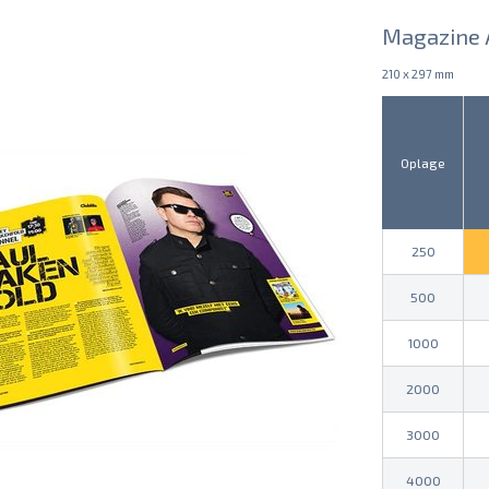
Magazine A
210 x 297 mm
Oplage
250
500
1000
2000
3000
4000