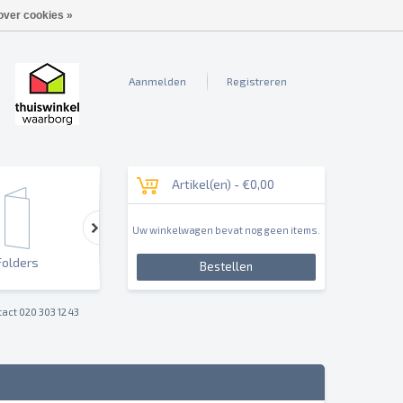
over cookies »
Aanmelden
Registreren
Artikel(en) -
€0,00
Uw winkelwagen bevat nog geen items.
Folders
Outdoor & Sign
Reclameborden & Pan
Bestellen
act 020 303 12 43