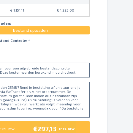
1.151,11
1.295,00
oaden:
Bestand uploaden
stand Controle:
*
ten voor een uitgebreide bestandscontrole
 Deze kosten worden berekend in de checkout.
dan 25MB? Rond je bestelling af en stuur ons je
 via WeTransfer o.v.v. het ordernummer. De
datum geldt alleen indien alle bestanden zijn
n goedgekeurd) en de betaling is voldaan voor
erkdagen woe/vrij werkt als volgt; maandag voor
 woensdag levering, woensdag voor 10u besteld is
€297,13
Excl. btw
Incl. btw