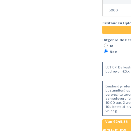
5000
Bestanden Upl
Uitgebreide Be
Ja
Nee
LET OP: De kos
bedragen €5,-.
Bestand groter 
bestand(en) op
verwachte lever
aangeleverd (e
10:00 uur. 2 w
10u besteld is
vrijdag.
Van
€245,56
€245,56