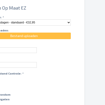
 Op Maat EZ
e:
*
oaden:
Bestand uploaden
stand Controle:
*
 rondom
rgaten