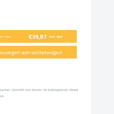
€39,87
xcl. btw
Incl. btw
oevoegen aan winkelwagen
ewerken. Geschikt voor binnen- én buitengebruik. Ideaal
ays