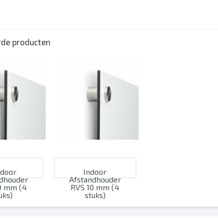
ting van maximaal 300%.
outen worden door ons niet gecorrigeerd
n hun posities worden niet gecontroleerd
rde producten
llingen worden door ons niet gecontroleerd
tdoor
Indoor
ndhouder
Afstandhouder
0 mm (4
RVS 10 mm (4
uks)
stuks)