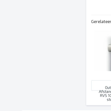
Een inktbezet
Spel- en zetf
Afbrekingen e
Gerelatee
Overdrukinste
Ou
Afsta
RVS 1
st