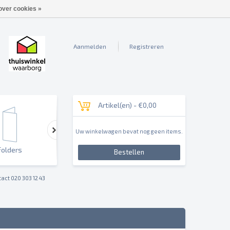
over cookies »
Aanmelden
Registreren
Artikel(en) -
€0,00
Uw winkelwagen bevat nog geen items.
Folders
Outdoor & Sign
Reclameborden & Pan
Bestellen
act 020 303 12 43