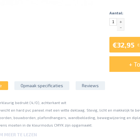
Aantal:
+
-
€32,95
E
+ T
e
Opmaak specificaties
Reviews
erkleurig bedrukt (4/0), achterkant wit
wicht en hard pvc paneel met een witte deklaag. Stevig, licht en makkelijk te b
borden, bouwborden, plafondhangers, wandbekleding, bewegwijzering en dipl
ens moeten in de kleurmodus CMYK zijn opgemaakt.
 (gebaseerd op FOGRA39).
OM MEER TE LEZEN