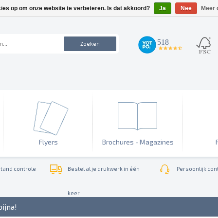
kies op om onze website te verbeteren. Is dat akkoord?
Ja
Nee
Meer 
518
Zoeken
4.7
star
rating
Flyers
Brochures - Magazines
tand controle
Bestel al je drukwerk in één
Persoonlijk cont
keer
bijna!