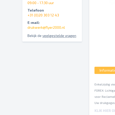
09:00 - 17:30 uur
Telefoon
+31 (0)20 303 12 43
E-mail:
drukwerk@flyer2000.nl
Bekijk de
veelgestelde vragen
Informati
Enkelzijdig vi
FOREX: Lichtge
voor Reclame
Uw drukgegev
ISO Coated v2
KLIK HIER 