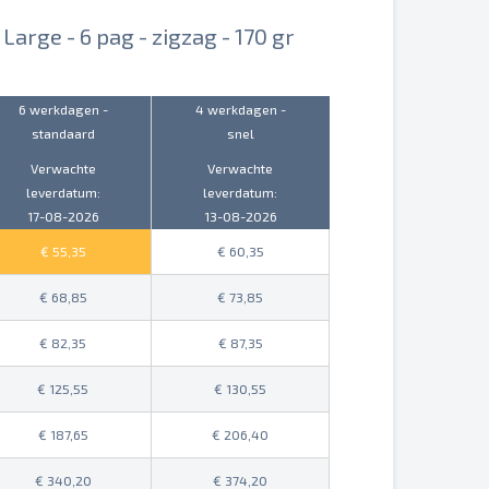
Large - 6 pag - zigzag - 170 gr
6 werkdagen -
4 werkdagen -
standaard
snel
Verwachte
Verwachte
leverdatum:
leverdatum:
17-08-2026
13-08-2026
55,35
60,35
68,85
73,85
82,35
87,35
125,55
130,55
187,65
206,40
340,20
374,20