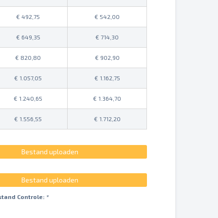
492,75
542,00
649,35
714,30
820,80
902,90
1.057,05
1.162,75
1.240,65
1.364,70
1.556,55
1.712,20
Bestand uploaden
Bestand uploaden
stand Controle:
*