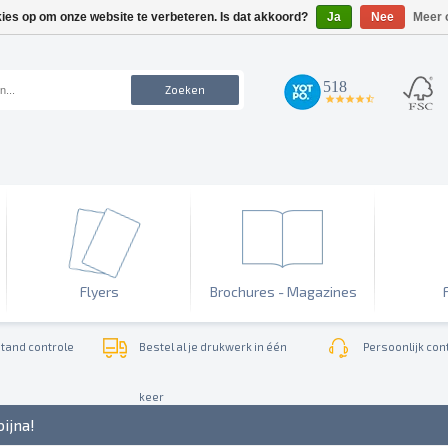
kies op om onze website te verbeteren. Is dat akkoord?
Ja
Nee
Meer 
518
Zoeken
4.7
star
rating
Flyers
Brochures - Magazines
tand controle
Bestel al je drukwerk in één
Persoonlijk cont
keer
bijna!