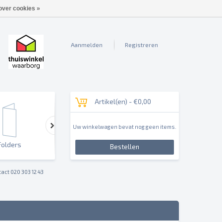
over cookies »
Aanmelden
Registreren
Artikel(en) -
€0,00
Uw winkelwagen bevat nog geen items.
Folders
Outdoor & Sign
Reclameborden & Pan
Bestellen
act 020 303 12 43