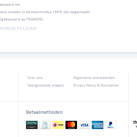
satineerd mc
ens moeten in de kleurmodus CMYK zijn opgemaakt.
 (gebaseerd op FOGRA39).
ting van maximaal 300%.
OM MEER TE LEZEN
nde papiersoorten (offset-, digitaaldrukpapier) kunnen gelijke kleurwaarden v
outen worden door ons niet gecorrigeerd
n hun posities worden niet gecontroleerd
llingen worden door ons niet gecontroleerd
Over ons
Algemene voorwaarden
Veelgestelde vragen
Privacy Policy & Disclaimer
Betaalmethoden