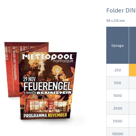
Folder DIN 
98 x 210 mm
Oplage
250
500
1000
2500
5000
10000