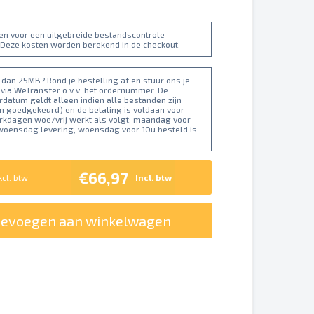
ten voor een uitgebreide bestandscontrole
 Deze kosten worden berekend in de checkout.
dan 25MB? Rond je bestelling af en stuur ons je
 via WeTransfer o.v.v. het ordernummer. De
datum geldt alleen indien alle bestanden zijn
n goedgekeurd) en de betaling is voldaan voor
erkdagen woe/vrij werkt als volgt; maandag voor
 woensdag levering, woensdag voor 10u besteld is
€66,97
xcl. btw
Incl. btw
oevoegen aan winkelwagen