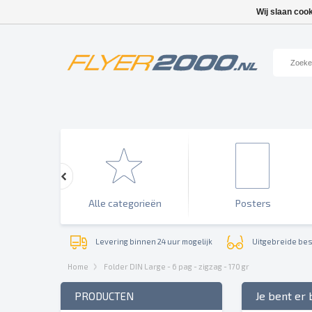
Wij slaan coo
enementen
Alle categorieën
Posters
Levering binnen 24 uur mogelijk
Uitgebreide bes
Home
Folder DIN Large - 6 pag - zigzag - 170 gr
Je bent er 
PRODUCTEN