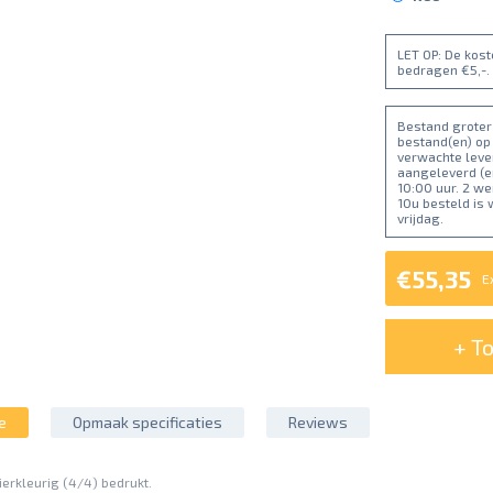
LET OP: De kos
bedragen €5,-.
Bestand groter 
bestand(en) op
verwachte lever
aangeleverd (e
10:00 uur. 2 w
10u besteld is
vrijdag.
€55,35
E
+ T
e
Opmaak specificaties
Reviews
ierkleurig (4/4) bedrukt.