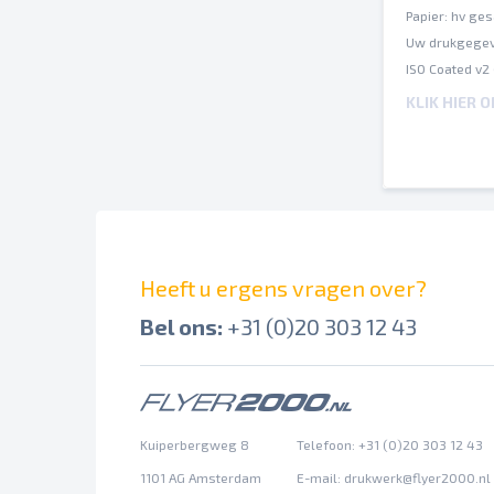
Papier: hv ge
Uw drukgegev
ISO Coated v2
Een inktbezet
KLIK HIER 
Op verschille
Spel- en zetf
Afbrekingen e
Overdrukinste
Heeft u ergens vragen over?
Bel ons:
+31 (0)20 303 12 43
Kuiperbergweg 8
Telefoon: +31 (0)20 303 12 43
1101 AG Amsterdam
E-mail:
drukwerk@flyer2000.nl