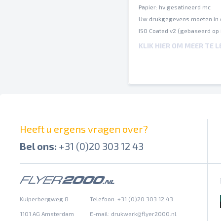
Papier: hv gesatineerd mc
Uw drukgegevens moeten in 
ISO Coated v2 (gebaseerd op
Een inktbezetting van maxim
KLIK HIER OM MEER TE 
Op verschillende papiersoort
Spel- en zetfouten worden do
Afbrekingen en hun posities 
Overdrukinstellingen worden 
Heeft u ergens vragen over?
Bel ons:
+31 (0)20 303 12 43
Kuiperbergweg 8
Telefoon: +31 (0)20 303 12 43
1101 AG Amsterdam
E-mail:
drukwerk@flyer2000.nl