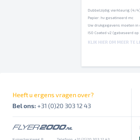
Dubbelzijdig vierkleurig (4/4
Papier: hv gesatineerd mc
Uw drukgegevens moeten in 
ISO Coated v2 (gebaseerd op
Een inktbezetting van maxim
KLIK HIER OM MEER TE 
Op verschillende papiersoort
Spel- en zetfouten worden do
Afbrekingen en hun posities 
Overdrukinstellingen worden 
Heeft u ergens vragen over?
Bel ons:
+31 (0)20 303 12 43
Kuiperbergweg 8
Telefoon: +31 (0)20 303 12 43