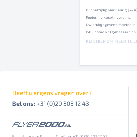
Dubbelzijdig vierkleurig (4/4
Papier: hv gesatineerd mc
Uw drukgegevens moeten in 
ISO Coated v2 (gebaseerd op
Een inktbezetting van maxim
KLIK HIER OM MEER TE 
Op verschillende papiersoort
Spel- en zetfouten worden do
Afbrekingen en hun posities 
Overdrukinstellingen worden 
Heeft u ergens vragen over?
Bel ons:
+31 (0)20 303 12 43
Kuiperbergweg 8
Telefoon: +31 (0)20 303 12 43