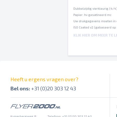
Dubbelzijdig vierkleurig (4/4
Papier: hv gesatineerd mc
Uw drukgegevens moeten in 
ISO Coated v2 (gebaseerd op
Een inktbezetting van maxim
KLIK HIER OM MEER TE 
Op verschillende papiersoort
Spel- en zetfouten worden do
Afbrekingen en hun posities 
Overdrukinstellingen worden 
Heeft u ergens vragen over?
Bel ons:
+31 (0)20 303 12 43
Kuiperbergweg 8
Telefoon: +31 (0)20 303 12 43