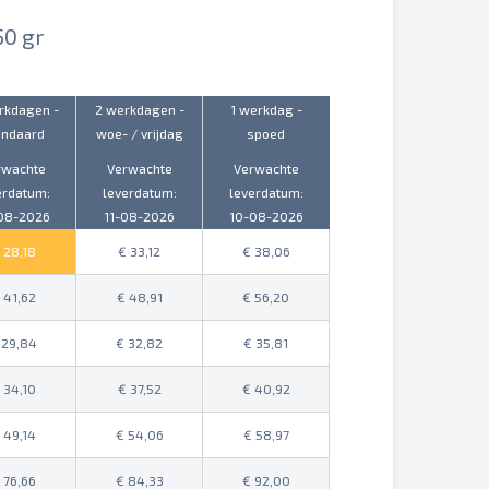
50 gr
rkdagen -
2 werkdagen -
1 werkdag -
andaard
woe- / vrijdag
spoed
rwachte
Verwachte
Verwachte
erdatum:
leverdatum:
leverdatum:
08-2026
11-08-2026
10-08-2026
28,18
33,12
38,06
41,62
48,91
56,20
29,84
32,82
35,81
34,10
37,52
40,92
49,14
54,06
58,97
76,66
84,33
92,00