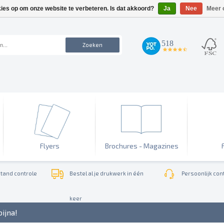
kies op om onze website te verbeteren. Is dat akkoord?
Ja
Nee
Meer 
518
Zoeken
4.7
star
rating
Flyers
Brochures - Magazines
tand controle
Bestel al je drukwerk in één
Persoonlijk cont
keer
bijna!