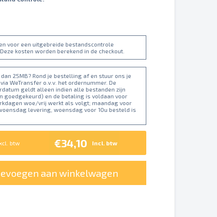
ten voor een uitgebreide bestandscontrole
 Deze kosten worden berekend in de checkout.
dan 25MB? Rond je bestelling af en stuur ons je
 via WeTransfer o.v.v. het ordernummer. De
datum geldt alleen indien alle bestanden zijn
n goedgekeurd) en de betaling is voldaan voor
erkdagen woe/vrij werkt als volgt; maandag voor
 woensdag levering, woensdag voor 10u besteld is
€34,10
xcl. btw
Incl. btw
oevoegen aan winkelwagen