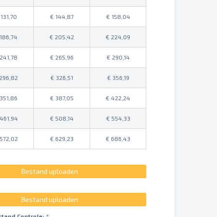
131,70
144,87
158,04
186,74
205,42
224,09
241,78
265,96
290,14
296,82
326,51
356,19
351,86
387,05
422,24
461,94
508,14
554,33
572,02
629,23
686,43
Bestand uploaden
Bestand uploaden
stand Controle:
*