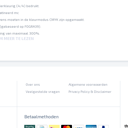
ierkleurig (4/4) bedrukt.
satineerd mc
ens moeten in de kleurmodus CMYK zijn opgemaakt.
 (gebaseerd op FOGRA39).
ting van maximaal 300%.
OM MEER TE LEZEN
nde papiersoorten (offset-, digitaaldrukpapier) kunnen gelijke kleurwaarden v
outen worden door ons niet gecorrigeerd
n hun posities worden niet gecontroleerd
llingen worden door ons niet gecontroleerd
Over ons
Algemene voorwaarden
Veelgestelde vragen
Privacy Policy & Disclaimer
Betaalmethoden