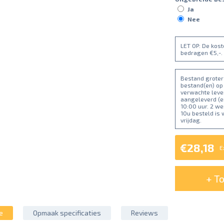
Ja
Nee
LET OP: De kos
bedragen €5,-.
Bestand groter 
bestand(en) op
verwachte lever
aangeleverd (e
10:00 uur. 2 w
10u besteld is
vrijdag.
€28,18
E
+ T
e
Opmaak specificaties
Reviews