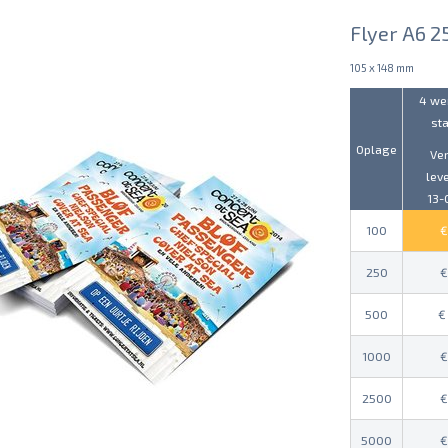
Flyer A6 2
105 x 148 mm
4 we
st
Oplage
Ve
lev
13-
100
250
500
1000
2500
5000