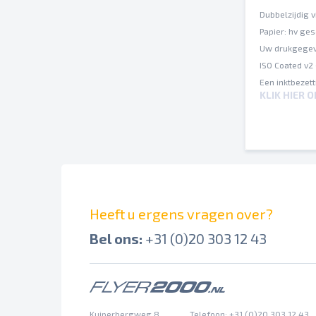
Dubbelzijdig v
Papier: hv ge
Uw drukgegev
ISO Coated v2
Een inktbezet
KLIK HIER 
Op verschille
Spel- en zetf
Afbrekingen e
Overdrukinste
Heeft u ergens vragen over?
Bel ons:
+31 (0)20 303 12 43
Kuiperbergweg 8
Telefoon: +31 (0)20 303 12 43