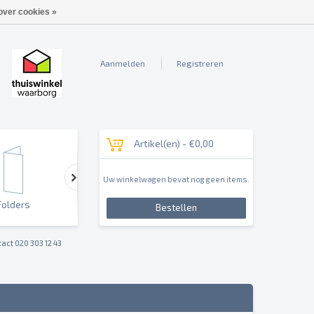
over cookies »
Aanmelden
Registreren
Artikel(en) -
€0,00
Uw winkelwagen bevat nog geen items.
Folders
Outdoor & Sign
Reclameborden & Pan
Bestellen
act 020 303 12 43