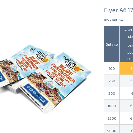
Flyer A6 1
105 x 148 mm
4 we
st
Oplage
Ve
lev
17-
100
250
500
1000
2500
5000