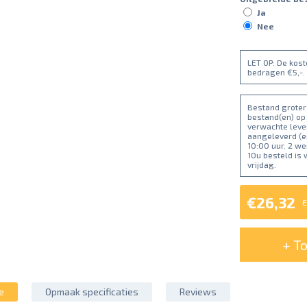
Ja
Nee
LET OP: De kos
bedragen €5,-.
Bestand groter 
bestand(en) op
verwachte lever
aangeleverd (e
10:00 uur. 2 w
10u besteld is
vrijdag.
€26,32
E
+ T
e
Opmaak specificaties
Reviews