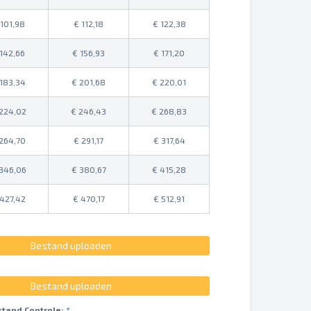
101,98
112,18
122,38
142,66
156,93
171,20
183,34
201,68
220,01
224,02
246,43
268,83
264,70
291,17
317,64
346,06
380,67
415,28
427,42
470,17
512,91
Bestand uploaden
Bestand uploaden
stand Controle:
*