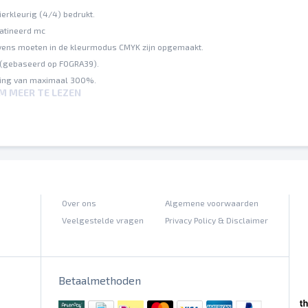
ierkleurig (4/4) bedrukt.
satineerd mc
ens moeten in de kleurmodus CMYK zijn opgemaakt.
 (gebaseerd op FOGRA39).
ting van maximaal 300%.
OM MEER TE LEZEN
nde papiersoorten (offset-, digitaaldrukpapier) kunnen gelijke kleurwaarden v
outen worden door ons niet gecorrigeerd
n hun posities worden niet gecontroleerd
llingen worden door ons niet gecontroleerd
Over ons
Algemene voorwaarden
Veelgestelde vragen
Privacy Policy & Disclaimer
Betaalmethoden