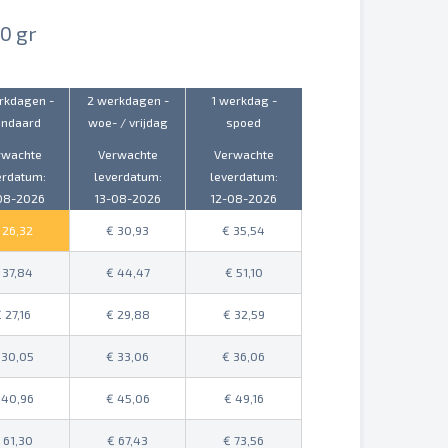
70 gr
rkdagen -
2 werkdagen -
1 werkdag -
andaard
woe- / vrijdag
spoed
rwachte
Verwachte
Verwachte
erdatum:
leverdatum:
leverdatum:
08-2026
13-08-2026
12-08-2026
26,32
30,93
35,54
37,84
44,47
51,10
27,16
29,88
32,59
30,05
33,06
36,06
40,96
45,06
49,16
61,30
67,43
73,56