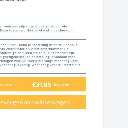
ten voor een uitgebreide bestandscontrole
 Deze kosten worden berekend in de checkout.
dan 25MB? Rond je bestelling af en stuur ons je
 via WeTransfer o.v.v. het ordernummer. De
datum geldt alleen indien alle bestanden zijn
n goedgekeurd) en de betaling is voldaan voor
erkdagen woe/vrij werkt als volgt; maandag voor
 woensdag levering, woensdag voor 10u besteld is
€31,85
xcl. btw
Incl. btw
oevoegen aan winkelwagen