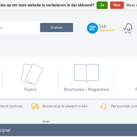
kies op om onze website te verbeteren. Is dat akkoord?
Ja
Nee
Meer 
518
Zoeken
4.7
star
rating
Flyers
Brochures - Magazines
tand controle
Bestel al je drukwerk in één
Persoonlijk cont
keer
bijna!