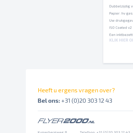
Dubbelzijdig v
Papier: hv ge
Uw drukgegev
ISO Coated v2
Een inktbezet
KLIK HIER 
Op verschille
Spel- en zetf
Afbrekingen e
Overdrukinste
Heeft u ergens vragen over?
Bel ons:
+31 (0)20 303 12 43
Kuiperbergweg 8
Telefoon: +31 (0)20 303 12 43