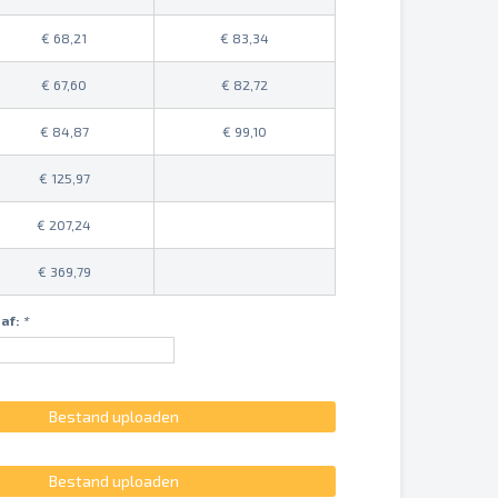
68,21
83,34
67,60
82,72
84,87
99,10
125,97
207,24
369,79
af:
*
Bestand uploaden
Bestand uploaden