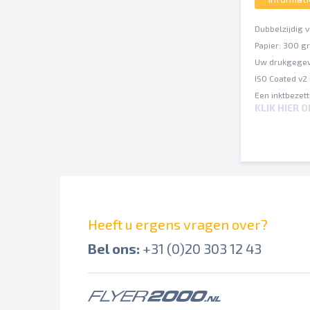
Dubbelzijdig v
Papier: 300 g
Uw drukgegev
ISO Coated v2
Een inktbezet
KLIK HIER 
Op verschille
Let op:
Bij perforatie
snijmarge. Per
Kies je voor e
Heeft u ergens vragen over?
van je tickets
Bel ons:
+31 (0)20 303 12 43
Spel- en zetf
Afbrekingen e
Overdrukinste