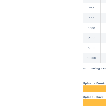
250
500
1000
2500
5000
10000
nummering van
Upload - Front:
Upload - Back: