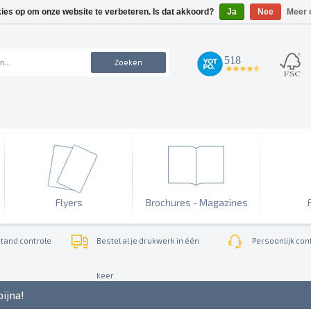
kies op om onze website te verbeteren. Is dat akkoord?
Ja
Nee
Meer 
518
Zoeken
4.7
star
rating
Flyers
Brochures - Magazines
tand controle
Bestel al je drukwerk in één
Persoonlijk cont
keer
bijna!