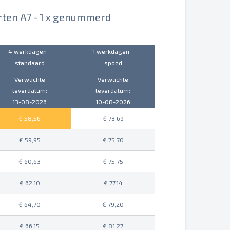
rten A7 - 1 x genummerd
4 werkdagen -
1 werkdagen -
standaard
spoed
Verwachte
Verwachte
leverdatum:
leverdatum:
13-08-2026
10-08-2026
58,56
73,69
59,95
75,70
60,63
75,75
62,10
77,14
64,70
79,20
66,15
81,27