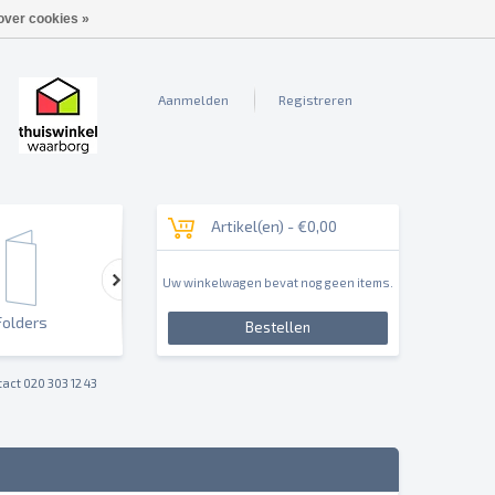
over cookies »
Aanmelden
Registreren
Artikel(en) -
€0,00
Uw winkelwagen bevat nog geen items.
Folders
Outdoor & Sign
Reclameborden & Pan
Bestellen
act 020 303 12 43