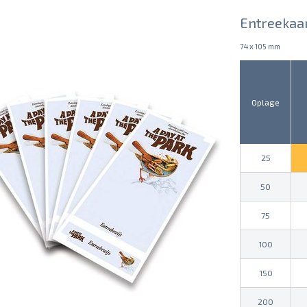
Entreekaa
74 x 105 mm
Oplage
25
50
75
100
150
200