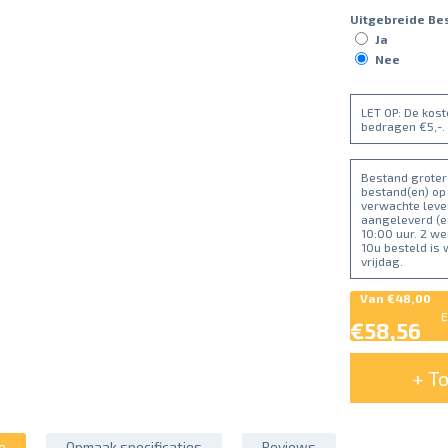
Uitgebreide Be
Ja
Nee
LET OP: De kos
bedragen €5,-.
Bestand groter 
bestand(en) op
verwachte lever
aangeleverd (e
10:00 uur. 2 w
10u besteld is
vrijdag.
Van
€48,00
E
€58,56
+ T
e
Opmaak specificaties
Reviews