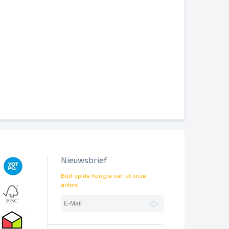
erschillend worden weergegeven.
 het uiteindelijke drukbeeld kun je dit doen met tekens in de
 De nummering (1x of 2x) wordt altijd alleen op de voorzijde
Nieuwsbrief
Blijf op de hoogte van al onze
acties