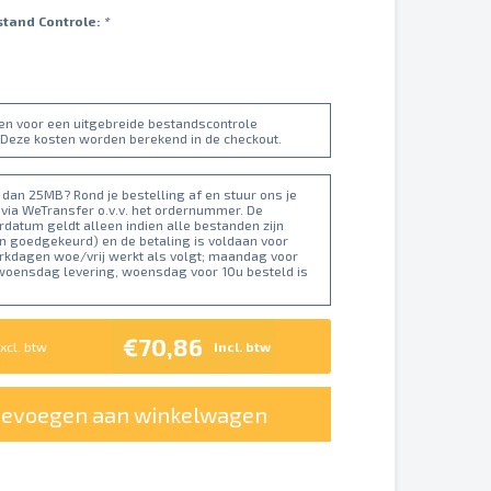
stand Controle:
*
ten voor een uitgebreide bestandscontrole
 Deze kosten worden berekend in de checkout.
dan 25MB? Rond je bestelling af en stuur ons je
 via WeTransfer o.v.v. het ordernummer. De
datum geldt alleen indien alle bestanden zijn
n goedgekeurd) en de betaling is voldaan voor
erkdagen woe/vrij werkt als volgt; maandag voor
 woensdag levering, woensdag voor 10u besteld is
€70,86
xcl. btw
Incl. btw
oevoegen aan winkelwagen