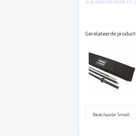
Levensduur 3 tot 5 maanden, 
KLIK HIER OM MEER TE 
Extra Bij een Large vlag/pole
Gerelateerde produc
Beachpole Small