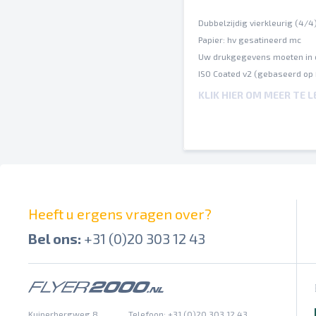
Dubbelzijdig vierkleurig (4/4
Papier: hv gesatineerd mc
Uw drukgegevens moeten in 
ISO Coated v2 (gebaseerd op
Een inktbezetting van maxim
KLIK HIER OM MEER TE 
Op verschillende papiersoort
Spel- en zetfouten worden do
Afbrekingen en hun posities 
Overdrukinstellingen worden 
Heeft u ergens vragen over?
Bel ons:
+31 (0)20 303 12 43
Kuiperbergweg 8
Telefoon: +31 (0)20 303 12 43