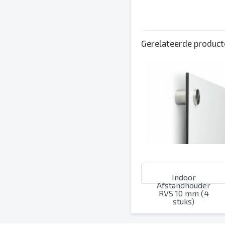
Een inktbezetting van maxim
Spel- en zetfouten worden do
Afbrekingen en hun posities 
Gerelateerde produc
Overdrukinstellingen worden 
Indoor
Afstandhouder
RVS 10 mm (4
stuks)